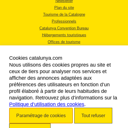
Newsletter
Plan du site
Tourisme de la Catalogne
Professionnels
Catalunya Convention Bureau
Hébergements touristiques
Offices de tourisme
Cookies catalunya.com
Nous utilisons des cookies propres au site et
ceux de tiers pour analyser nos services et
afficher des annonces adaptées aux
MENTIONS LÉGALES
préférences des utilisateurs en fonction d’un
RÈGLES DE CONFIDENTIALITÉ
profil élaboré à partir de leurs habitudes de
COOKIES
navigation. Retrouvez plus d’informations sur la
Politique d’utilisation des cookies
ACCESSIBILITÉ
.
Paramétrage de cookies
Tout refuser
Copyright © 2026. Tourisme de la Catalogne. Tous droits réservés.