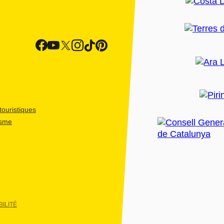
ouristiques
isme
ILITÉ