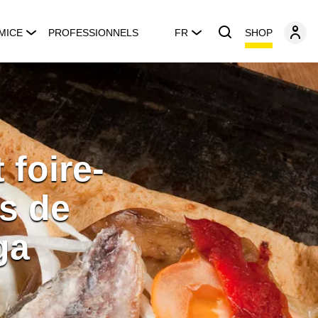
SHOP
MICE
PROFESSIONNELS
FR
 foire-
s de
ga