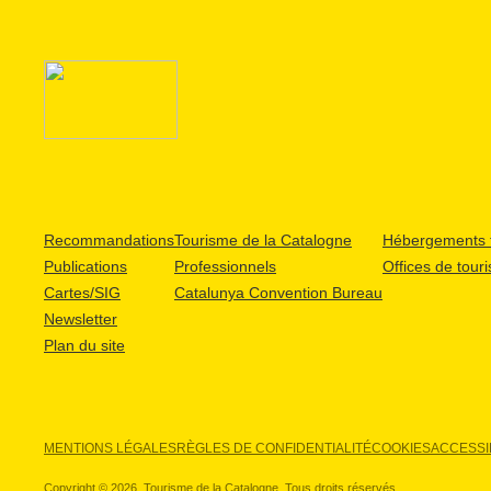
Recommandations
Tourisme de la Catalogne
Hébergements t
Publications
Professionnels
Offices de tour
Cartes/SIG
Catalunya Convention Bureau
Newsletter
Plan du site
MENTIONS LÉGALES
RÈGLES DE CONFIDENTIALITÉ
COOKIES
ACCESSIB
Copyright © 2026. Tourisme de la Catalogne. Tous droits réservés.