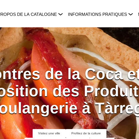
PROPOS DE LA CATALOGNE
INFORMATIONS PRATIQUES
tres de la Coca et
osition des Produit
oulangerie à Tàrre
Visitez une ville
Profitez de la culture