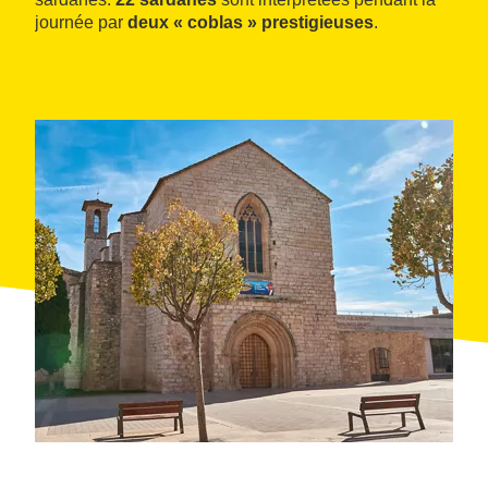
journée par
deux « coblas » prestigieuses
.