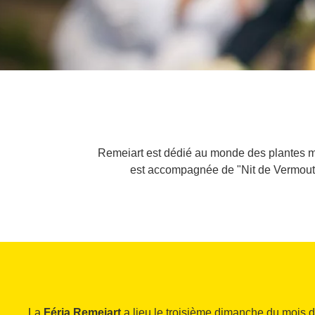
Remeiart est dédié au monde des plantes méd
est accompagnée de "Nit de Vermouth"
La
Féria Remeiart
a lieu le troisième dimanche du mois d