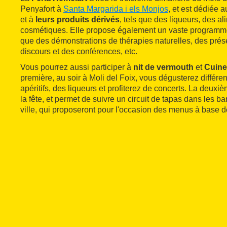
Penyafort à
Santa Margarida i els Monjos
, et est dédiée 
et à
leurs produits dérivés
, tels que des liqueurs, des al
cosmétiques. Elle propose également un vaste programme 
que des démonstrations de thérapies naturelles, des prése
discours et des conférences, etc.
Vous pourrez aussi participer à
nit de vermouth
et
Cuine
première, au soir à Moli del Foix, vous dégusterez différ
apéritifs, des liqueurs et profiterez de concerts. La deuxi
la fête, et permet de suivre un circuit de tapas dans les ba
ville, qui proposeront pour l'occasion des menus à base d