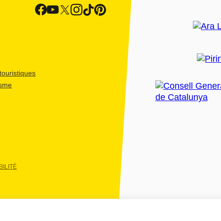
ouristiques
isme
ILITÉ