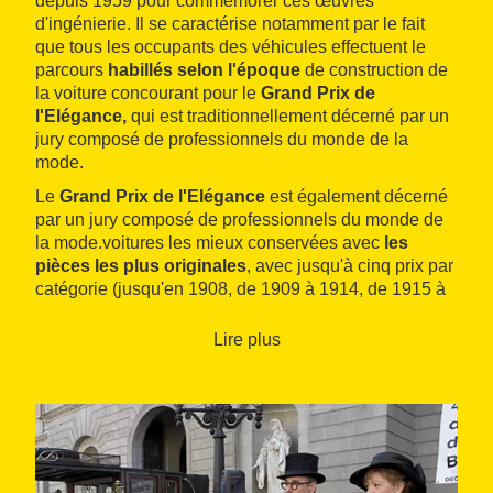
depuis 1959 pour commémorer ces œuvres
d'ingénierie. Il se caractérise notamment par le fait
que tous les occupants des véhicules effectuent le
parcours
habillés selon l'époque
de construction de
la voiture concourant pour le
Grand Prix de
l'Elégance,
qui est traditionnellement décerné par un
jury composé de professionnels du monde de la
mode.
Le
Grand Prix de l'Elégance
est également décerné
par un jury composé de professionnels du monde de
la mode.voitures les mieux conservées avec
les
pièces les plus originales
, avec jusqu'à cinq prix par
catégorie (jusqu'en 1908, de 1909 à 1914, de 1915 à
1920, et de 1921 à 1928). Les prix consistent en des
trophées offerts par les conseils municipaux, la
Lire plus
Generalitat, la Diputació, le Foment del Turisme de
Sitges, les sponsors et les entités de
Sitges
, ainsi que
par des associations liées au monde de l'automobile.
Il s'agit d'un
festival déclaré d'intérêt touristique
national
.