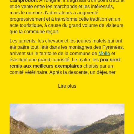
Camprodón
. À l'origine, il s'agissait d'un point d'achat
et de vente entre les marchands et les intéressés,
mais le nombre d'admirateurs a augmenté
progressivement et a transformé cette tradition en un
acte touristique, à cause du grand volume de visiteurs
que la commune reçoit.
Les juments, les chevaux et les jeunes mulets qui ont
été paître tout l'été dans les montagnes des Pyrénées,
arrivent sur le territoire de la commune de
Molló
et
éveillent une grand curiosité. Le matin, les
prix sont
remis aux meilleurs exemplaires
choisis par un
comité vétérinaire. Après la descente, un déjeuner
populaire est organisé en hommage aux éleveurs,
puis la sélection commence.
Lire plus