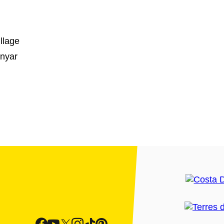
illage
Onyar