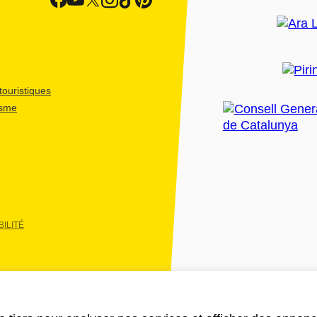
ouristiques
isme
ILITÉ