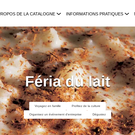
PROPOS DE LA CATALOGNE
INFORMATIONS PRATIQUES
Féria du lait
Voyagez en famille
Profitez de la culture
Organisez un événement d'entreprise
Dégustez