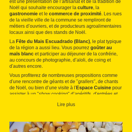
est une présentation de l’artisanat et de la tradition de
Noël qui souhaite encourager la
culture
, la
gastronomie
et le
commerce de proximité
. Les rues
de la vieille ville de la commune se rempliront de
métiers d’ouvriers, et de producteurs agroalimentaires
locaux ainsi que des stands de Noël.
La
Fête du Mais Escuadrado (Blanc)
, le plat typique
de la région a aussi lieu. Vous pourrez
goûter au
maïs blanc
et participer au déjeuner de la confrérie,
au concours de photographie, d’aïoli, de coing et
d'autres encore.
Vous profiterez de nombreuses propositions comme
d'une rencontre de géants et de "
grallers
", de chants
de Noël, ou bien d’une visite à l'
Espace Cuisine
pour
assister à un "
show cooking
" d’apéritifs, d'entrées et
de cocktail.
Lire plus