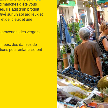
s dimanches d’été vous
s. Il s’agit d’un produit
ltivé sur un sol argileux et
 et délicieux et une
ts provenant des vergers
onnées, des danses de
ions pour enfants seront