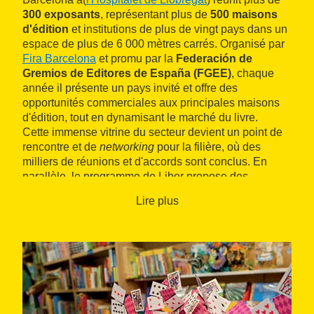
300 exposants
, représentant plus de
500 maisons
d'édition
et institutions de plus de vingt pays dans un
espace de plus de 6 000 mètres carrés. Organisé par
Fira Barcelona
et promu par la
Federación de
Gremios de Editores de España (FGEE)
, chaque
année il présente un pays invité et offre des
opportunités commerciales aux principales maisons
d'édition, tout en dynamisant le marché du livre.
Cette immense vitrine du secteur devient un point de
rencontre et de
networking
pour la filière, où des
milliers de réunions et d'accords sont conclus. En
parallèle, le programme de Liber propose des
conférences, débats, discussions et tables rondes
Lire plus
sur les tendances, les défis à venir ou le rôle de la
technologie dans le secteur de l'édition, etc.