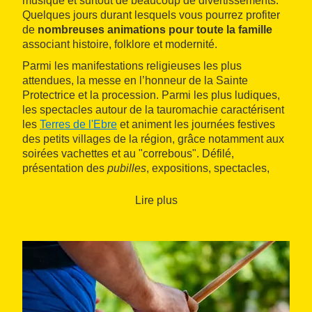
musique et surtout de beaucoup de divertissements.
Quelques jours durant lesquels vous pourrez profiter
de
nombreuses animations pour toute la famille
associant histoire, folklore et modernité.
Parmi les manifestations religieuses les plus
attendues, la messe en l’honneur de la Sainte
Protectrice et la procession. Parmi les plus ludiques,
les spectacles autour de la tauromachie caractérisent
les
Terres de l'Ebre
et animent les journées festives
des petits villages de la région, grâce notamment aux
soirées vachettes et au "correbous". Défilé,
présentation des
pubilles
, expositions, spectacles,
activités pour enfants, concerts et bal avec orchestre
seront également de la partie.
Lire plus