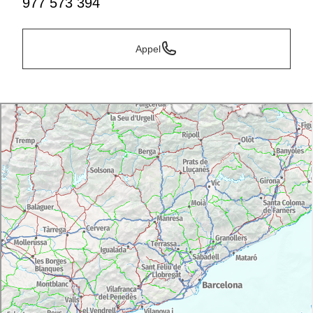
977 573 394
Appel