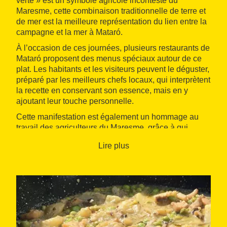
verte » est un symbole agricole incontesté du
Maresme, cette combinaison traditionnelle de terre et
de mer est la meilleure représentation du lien entre la
campagne et la mer à Mataró.
À l’occasion de ces journées, plusieurs restaurants de
Mataró proposent des menus spéciaux autour de ce
plat. Les habitants et les visiteurs peuvent le déguster,
préparé par les meilleurs chefs locaux, qui interprètent
la recette en conservant son essence, mais en y
ajoutant leur touche personnelle.
Cette manifestation est également un hommage au
travail des agriculteurs du Maresme, grâce à qui
perdurent la culture du petit pois de la variété garrofal
Lire plus
et de la pomme de terre de Mataró, deux produits
locaux très appréciés. Cette initiative souligne
l’importance de la gastronomie locale et renforce
l’identité culinaire de la région.
Existant depuis plus de 25 ans, ce plat a été créé en
1997 par la Guilde de l’hôtellerie et du tourisme de
Mataró et du Maresme, qui cherchait une recette