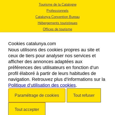
Tourisme de la Catalogne
Professionnels
Catalunya Convention Bureau
Hébergements touristiques
Offices de tourisme
Cookies catalunya.com
Nous utilisons des cookies propres au site et
ceux de tiers pour analyser nos services et
afficher des annonces adaptées aux
MENTIONS LÉGALES
préférences des utilisateurs en fonction d’un
RÈGLES DE CONFIDENTIALITÉ
profil élaboré à partir de leurs habitudes de
COOKIES
navigation. Retrouvez plus d’informations sur la
Politique d’utilisation des cookies
ACCESSIBILITÉ
.
Paramétrage de cookies
Tout refuser
Copyright © 2026. Tourisme de la Catalogne. Tous droits réservés.
Tout accepter