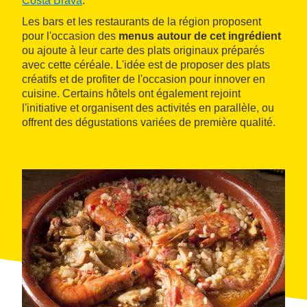
Costa Brava
.
Les bars et les restaurants de la région proposent
pour l'occasion des
menus autour de cet ingrédient
ou ajoute à leur carte des plats originaux préparés
avec cette céréale. L'idée est de proposer des plats
créatifs et de profiter de l'occasion pour innover en
cuisine. Certains hôtels ont également rejoint
l'initiative et organisent des activités en parallèle, ou
offrent des dégustations variées de première qualité.