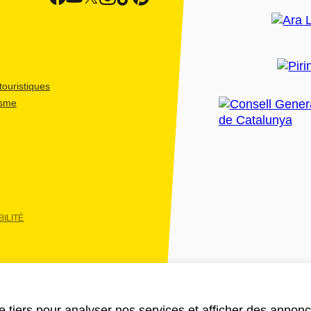
ouristiques
isme
ILITÉ
e tiers pour analyser nos services et afficher des annon