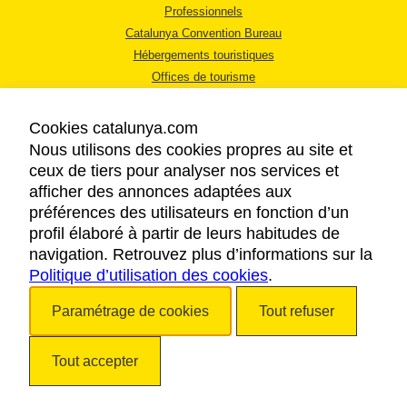
Professionnels
Catalunya Convention Bureau
Hébergements touristiques
Offices de tourisme
Cookies catalunya.com
Nous utilisons des cookies propres au site et
ceux de tiers pour analyser nos services et
afficher des annonces adaptées aux
MENTIONS LÉGALES
préférences des utilisateurs en fonction d’un
RÈGLES DE CONFIDENTIALITÉ
profil élaboré à partir de leurs habitudes de
COOKIES
navigation. Retrouvez plus d’informations sur la
Politique d’utilisation des cookies
ACCESSIBILITÉ
.
Paramétrage de cookies
Tout refuser
Copyright © 2026. Tourisme de la Catalogne. Tous droits réservés.
Tout accepter