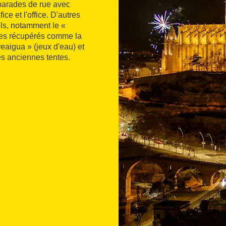
 parades de rue avec
ice et l'office. D'autres
ls, notamment le «
ges récupérés comme la
reaigua » (jeux d'eau) et
es anciennes tentes.