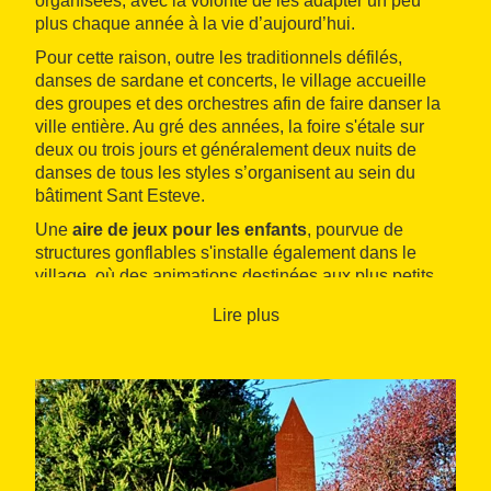
organisées, avec la volonté de les adapter un peu
plus chaque année à la vie d’aujourd’hui.
Pour cette raison, outre les traditionnels défilés,
danses de sardane et concerts, le village accueille
des groupes et des orchestres afin de faire danser la
ville entière. Au gré des années, la foire s'étale sur
deux ou trois jours et généralement deux nuits de
danses de tous les styles s’organisent au sein du
bâtiment Sant Esteve.
Une
aire de jeux pour les enfants
, pourvue de
structures gonflables s'installe également dans le
village, où des animations destinées aux plus petits
sont proposées ainsi qu’un bon
chocolat chaud
pour
Lire plus
bien terminer la journée.