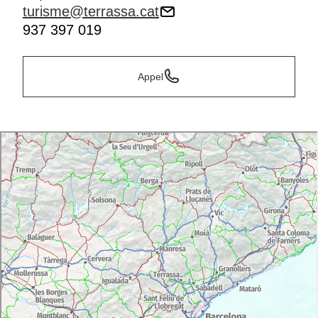
Mais ce qui rend cette foire vraiment unique, ce sont
turisme@terrassa.cat
les
visites théâtralisées
. Des acteurs en costume
937 397 019
d’époque guident les visiteurs à travers les lieux
emblématiques et racontent des anecdotes sur la
bourgeoisie et la classe ouvrière. L’histoire devient
Appel
ainsi une expérience vivante et partagée.
Que voir et que faire à
Terrassa au-delà de la foire
En dehors de la foire, la visite peut se compléter par la
découverte d’autres trésors. La
Seu d’Ègara
,
ensemble unique d’églises préromanes en Europe,
est incontournable pour comprendre l’évolution du
territoire.
Pendant la foire, le
parc de Vallparadís
participe aussi
à l’ambiance festive avec des activités pour tous.
Profitez également de votre visite pour goûter la
gastronomie locale dans les restaurants participants,
avec des
menus inspirés du modernisme
.