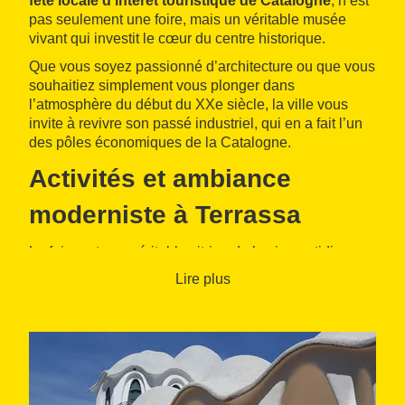
fête locale d’intérêt touristique de Catalogne
, n’est
pas seulement une foire, mais un véritable musée
vivant qui investit le cœur du centre historique.
Que vous soyez passionné d’architecture ou que vous
souhaitiez simplement vous plonger dans
l’atmosphère du début du XXe siècle, la ville vous
invite à revivre son passé industriel, qui en a fait l’un
des pôles économiques de la Catalogne.
Activités et ambiance
moderniste à Terrassa
La foire est une véritable vitrine de la vie quotidienne
du début du XXe siècle. Les rues de Terrassa sont
Lire plus
décorées pour l’occasion et deviennent le théâtre de
marchés modernistes
, où l’on peut découvrir des
produits artisanaux et observer des
ateliers de
métiers traditionnels
.
Le programme d’activités, conçu pour tous les publics,
propose des idées pour petits et grands :
défilés et