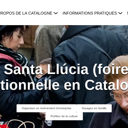
PROPOS DE LA CATALOGNE
INFORMATIONS PRATIQUES
 Santa Llúcia (foir
itionnelle en Catal
Organisez un événement d'entreprise
Voyagez en famille
Profitez de la culture