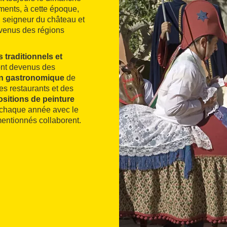
ments, à cette époque,
du seigneur du château et
s venus des régions
 traditionnels et
ont devenus des
on gastronomique
de
es restaurants et des
sitions de peinture
e chaque année avec le
entionnés collaborent.