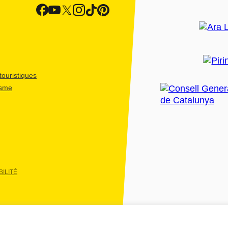
ouristiques
isme
ILITÉ