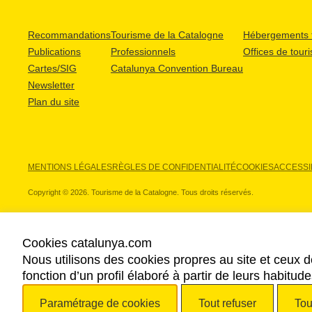
Recommandations
Tourisme de la Catalogne
Hébergements t
Publications
Professionnels
Offices de tour
Cartes/SIG
Catalunya Convention Bureau
Newsletter
Plan du site
MENTIONS LÉGALES
RÈGLES DE CONFIDENTIALITÉ
COOKIES
ACCESSIB
Copyright © 2026. Tourisme de la Catalogne. Tous droits réservés.
Cookies catalunya.com
Nous utilisons des cookies propres au site et ceux d
NOS PARTENAIRES
fonction d’un profil élaboré à partir de leurs habitu
Paramétrage de cookies
Tout refuser
Tou