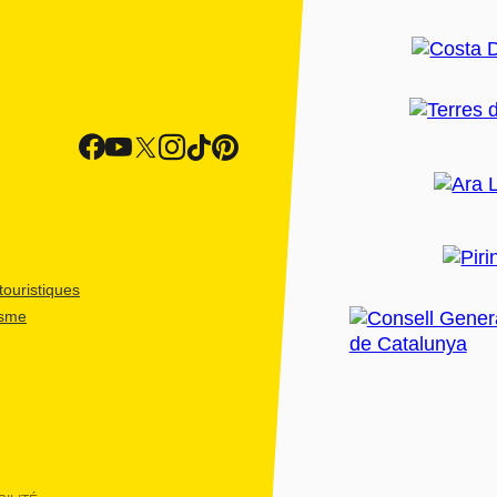
ouristiques
isme