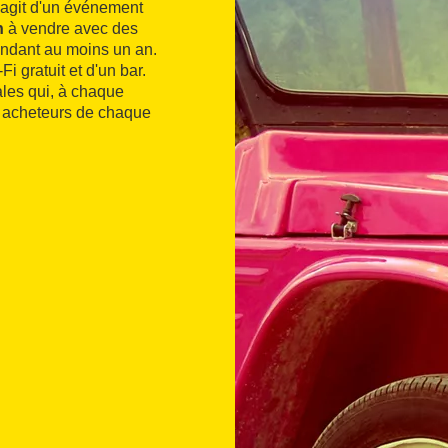
s'agit d'un événement
n
à vendre avec des
pendant au moins un an.
Fi gratuit et d'un bar.
ales qui, à chaque
 acheteurs de chaque