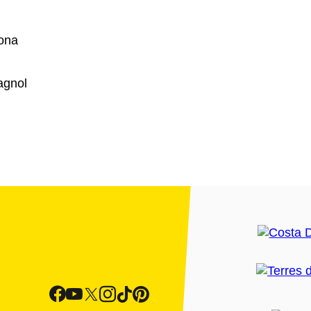
lona
agnol