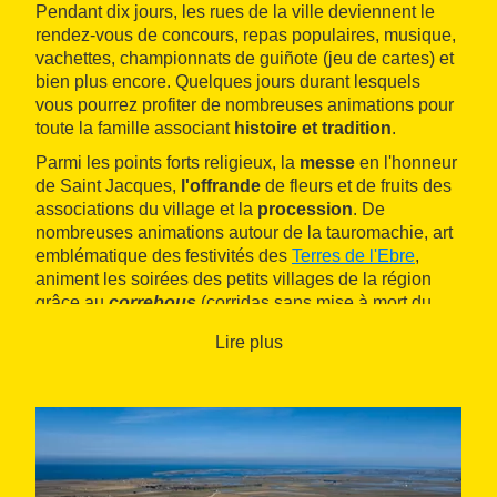
Pendant dix jours, les rues de la ville deviennent le
rendez-vous de concours, repas populaires, musique,
vachettes, championnats de guiñote (jeu de cartes) et
bien plus encore. Quelques jours durant lesquels
vous pourrez profiter de nombreuses animations pour
toute la famille associant
histoire et tradition
.
Parmi les points forts religieux, la
messe
en l'honneur
de Saint Jacques,
l'offrande
de fleurs et de fruits des
associations du village et la
procession
. De
nombreuses animations autour de la tauromachie, art
emblématique des festivités des
Terres de l'Ebre
,
animent les soirées des petits villages de la région
grâce au
correbous
(corridas sans mise à mort du
taureau) au
bous capllaçats
(taureau à la corde) ou
Lire plus
encore à l’
embolats
(taureau en flamme). D'autres
activités participent également à la fête telles que le
typique partage des panoli (pain à l’huile), la descente
des embarcations, les bolos (jeux de quilles), les
animations pour enfants, les défilés et les bals avec
orchestre.