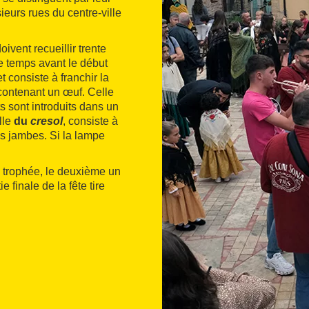
ieurs rues du centre-ville
ivent recueillir trente
e temps avant le début
t consiste à franchir la
 contenant un œuf. Celle
s sont introduits dans un
elle
du
cresol
, consiste à
s jambes. Si la lampe
n trophée, le deuxième un
e finale de la fête tire