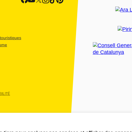
ouristiques
isme
ILITÉ