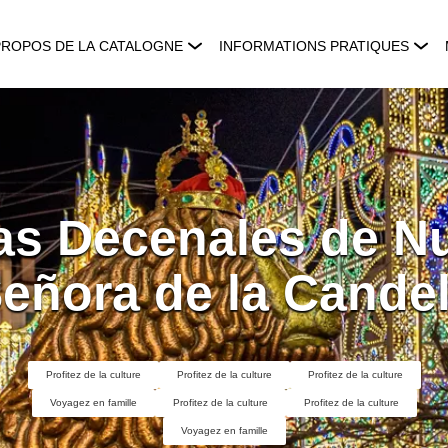
PROPOS DE LA CATALOGNE
INFORMATIONS PRATIQUES
as Decenales de N
eñora de la Cande
Profitez de la culture
Profitez de la culture
Profitez de la culture
Voyagez en famille
Profitez de la culture
Profitez de la culture
Voyagez en famille