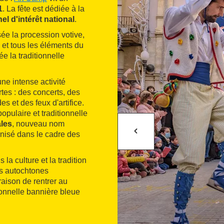
1
. La fête est dédiée à la
nel d'intérêt national
.
sée la procession votive,
 et tous les éléments du
e la traditionnelle
ne intense activité
rtes : des concerts, des
s et des feux d'artifice.
populaire et traditionnelle
ales
, nouveau nom
anisé dans le cadre des
la culture et la tradition
es autochtones
raison de rentrer au
tionnelle bannière bleue