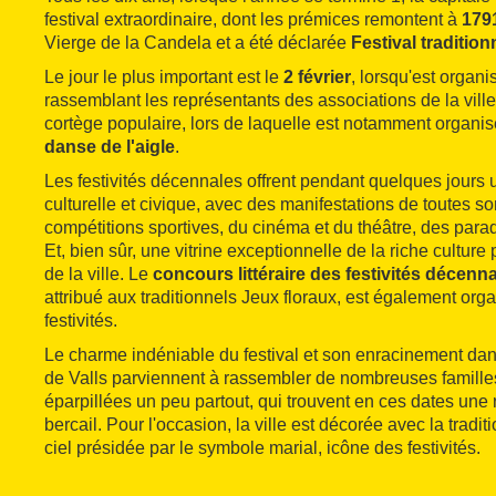
festival extraordinaire, dont les prémices remontent à
179
Vierge de la Candela et a été déclarée
Festival tradition
Le jour le plus important est le
2 février
, lorsqu'est organi
rassemblant les représentants des associations de la ville
cortège populaire, lors de laquelle est notamment organisé
danse de l'aigle
.
Les festivités décennales offrent pendant quelques jours u
culturelle et civique, avec des manifestations de toutes so
compétitions sportives, du cinéma et du théâtre, des parade
Et, bien sûr, une vitrine exceptionnelle de la riche culture 
de la ville. Le
concours littéraire des festivités décenn
attribué aux traditionnels Jeux floraux, est également org
festivités.
Le charme indéniable du festival et son enracinement dans 
de Valls parviennent à rassembler de nombreuses famill
éparpillées un peu partout, qui trouvent en ces dates une 
bercail. Pour l'occasion, la ville est décorée avec la tradi
ciel présidée par le symbole marial, icône des festivités.