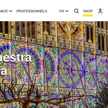
SHOP
MICE
PROFESSIONNELS
FR
uestra
la