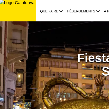
Aller
au
QUE FAIRE
HÉBERGEMENTS
À 
contenu
Fiest
S