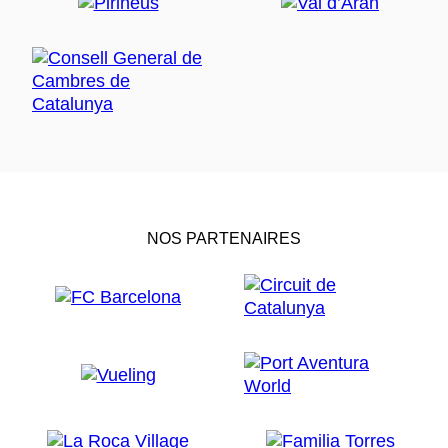
pendant le Carnaval et a été intégrée à la Fête du Sel
comme symbole de fraternité et de participation
populaire.
Ce spectacle se distingue par sa forte participation,
avec des dizaines de danseurs qui suivent les pas du
danseur principal, tournoyant et sautant.
La Danse du dragon
Sans doute la danse la plus emblématique du festival,
la Danse du dragon est originaire de la même ville et
NOS PARTENAIRES
était traditionnellement dansée par les pêcheurs pour
favoriser une bonne pêche.
La nuit, le chef de file incarne la tête du dragon avec
une torche allumée aux deux extrémités, tandis qu’il
poursuit le dernier danseur pour allumer sa queue.
Enfin, en s’immergeant dans l’eau, ils éteignent le feu
en guise d’offrande.
Danses méditerranéennes et du monde