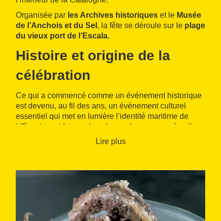
Organisée par
les Archives historiques
et le
Musée
de l’Anchois et du Sel
, la fête se déroule sur le
plage
du vieux port de l’Escala.
Histoire et origine de la
célébration
Ce qui a commencé comme un événement historique
est devenu, au fil des ans, un événement culturel
essentiel qui met en lumière l’identité maritime de
L’Escala, qui fut pendant de nombreuses années l’un
des centres de production de sel de la côte catalane.
Lire plus
D’ailleurs, la date à laquelle elle est célébrée n’est
pas un hasard : c’était le moment où la saison de la
pêche à la sardine se terminait, où les familles de
pêcheurs parties vendre leur poisson ailleurs sur la
côte revenaient, où les navires chargés de sel
arrivaient et où commençaient les préparatifs de la
récolte.