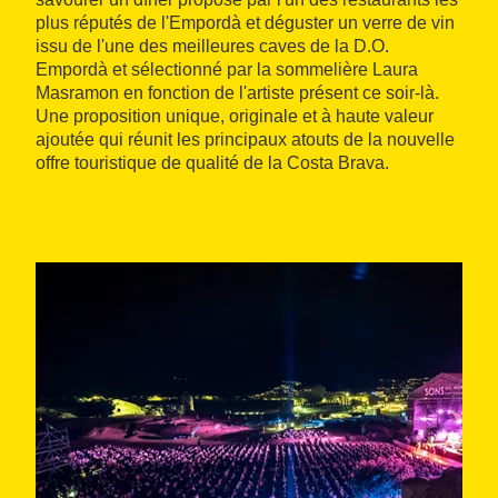
plus réputés de l'Empordà et déguster un verre de vin
issu de l'une des meilleures caves de la D.O.
Empordà et sélectionné par la sommelière Laura
Masramon en fonction de l'artiste présent ce soir-là.
Une proposition unique, originale et à haute valeur
ajoutée qui réunit les principaux atouts de la nouvelle
offre touristique de qualité de la Costa Brava.