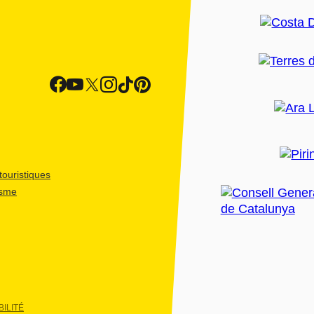
ouristiques
isme
ILITÉ