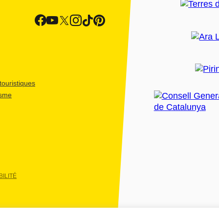
ouristiques
isme
ILITÉ