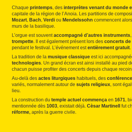
Chaque
printemps
, des
interprètes venant du monde e
capitale de la région de l’Anoia. Les partitions de comp
Mozart
,
Bach
,
Verdi
ou
Mendelssohn
commencent alors 
murs de la basilique.
L’orgue est souvent
accompagné d’autres instruments
,
trompette
. Il est également présent lors des
concerts de
pendant le festival. L’événement est
entièrement gratuit
.
La tradition
de la
musique classique
est ici accompagn
technologies
. Un grand écran est ainsi installé au pied d
chacun puisse profiter des concerts depuis chaque recoin
Au-delà des
actes liturgiques
habituels, des
conférenc
variés, normalement autour de
sujets religieux
, sont éga
lieu.
La construction du
temple actuel commença
en
1671
, b
mentionnée dès
1003
, existait déjà.
Cèsar Martinell
fut c
réforme,
après la guerre civile.