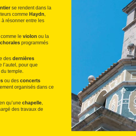
ntier
se rendent dans la
ositeurs comme
Haydn
,
à résonner entre les
comme le
violon
ou la
 chorales
programmés
ée des
dernières
e l’autel, pour que
 du temple.
es
ou des
concerts
lement organisés dans ce
ien qu’une
chapelle
,
hargé des travaux de