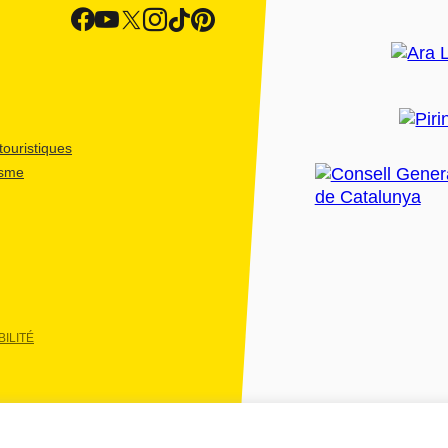
ouristiques
isme
ILITÉ