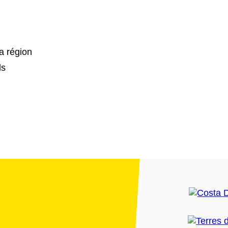
a région
ls