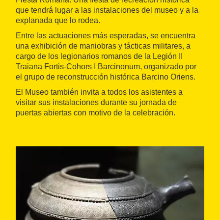
que tendrá lugar a las instalaciones del museo y a la
explanada que lo rodea.
Entre las actuaciones más esperadas, se encuentra
una exhibición de maniobras y tácticas militares, a
cargo de los legionarios romanos de la Legión II
Traiana Fortis-Cohors I Barcinonum, organizado por
el grupo de reconstrucción histórica Barcino Oriens.
El Museo también invita a todos los asistentes a
visitar sus instalaciones durante su jornada de
puertas abiertas con motivo de la celebración.