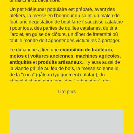
dimanche 01 décembre.
Un petit-déjeuner populaire est préparé, avant des
ateliers, la messe en l'honneur du saint, un match de
foot, une dégustation de boutifarre ( saucisse catalane
) pour tous, des parties de quilles catalanes, du tir à
l'arc et, en guise de clôture, un dîner de fraternité où
tout le monde doit apporter des victuailles à partager.
Le dimanche a lieu une
exposition de tracteurs
,
motos et voitures anciennes
,
machines agricoles
,
antiquités
et
produits artisanaux
. Il y aura aussi de
la viande grillée au feu de bois, la messe solennelle,
de la "coca" (gâteau typiquement catalan), du
chocolat chaud pour tous, des "trabucaires", des
démonstrations variées et des jeux traditionnels pour
Lire plus
les enfants.