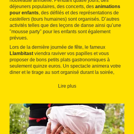
nouveauté annuelle. Pendant quatre jours, des
déjeuners populaires, des concerts, des
animations
pour enfants
, des défilés et des représentations de
castellers
(tours humaines) sont organisés. D’autres
activités telles que des leçons de danse ainsi qu’une
"mousse party" pour les enfants sont également
prévues.
Lors de la dernière journée de fête, le fameux
Llambitast
viendra raviver vos papilles et vous
proposer de bons petits plats gastronomiques à
seulement quinze euros. Un spectacle animera votre
diner et le tirage au sort organisé durant la soirée,
vous permettra peut-être de remporter un repas dans
l’un des restaurants participant à l’évènement.
Lire plus