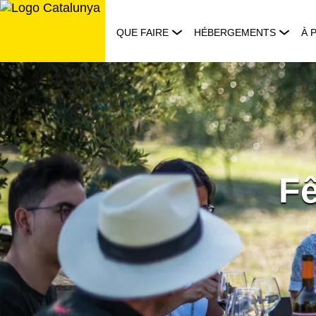
Aller
au
QUE FAIRE
HÉBERGEMENTS
À 
contenu
Fê