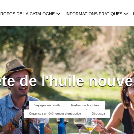
PROPOS DE LA CATALOGNE
INFORMATIONS PRATIQUES
te de l'huile nouve
Voyagez en famille
Profitez de la culture
Organisez un événement d'entreprise
Dégustez