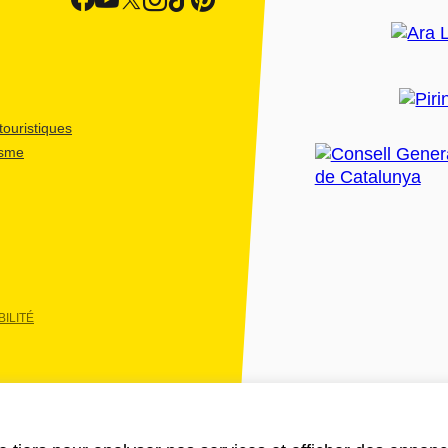
ouristiques
isme
ILITÉ