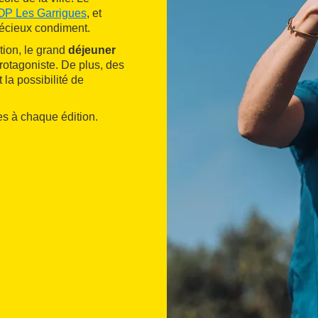
OP Les Garrigues
, et
récieux condiment.
tion, le grand
déjeuner
protagoniste. De plus, des
 la possibilité de
tes à chaque édition.