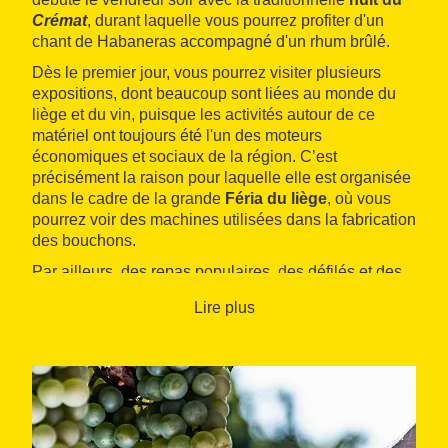
Crémat
, durant laquelle vous pourrez profiter d'un
chant de Habaneras accompagné d'un rhum brûlé.
Dès le premier jour, vous pourrez visiter plusieurs
expositions, dont beaucoup sont liées au monde du
liège et du vin, puisque les activités autour de ce
matériel ont toujours été l'un des moteurs
économiques et sociaux de la région. C’est
précisément la raison pour laquelle elle est organisée
dans le cadre de la grande
Féria du liège
, où vous
pourrez voir des machines utilisées dans la fabrication
des bouchons.
Par ailleurs, des repas populaires, des défilés et des
correfocs
sont organisés, et quelques-uns des
Lire plus
établissements du village participent aux
journées
gastronomiques du raisin
.
Des spectacles, des représentations théâtrales et des
concerts sont proposés.
Tout au long du week-end une féria de
produits
et
objets de fabrication artisanale
est également