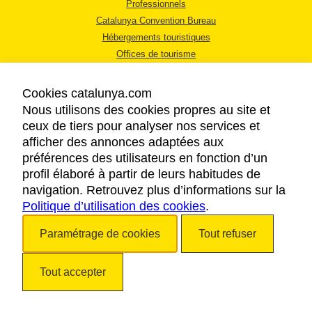
Professionnels
Catalunya Convention Bureau
Hébergements touristiques
Offices de tourisme
Cookies catalunya.com
Nous utilisons des cookies propres au site et
ceux de tiers pour analyser nos services et
afficher des annonces adaptées aux
MENTIONS LÉGALES
préférences des utilisateurs en fonction d’un
RÈGLES DE CONFIDENTIALITÉ
profil élaboré à partir de leurs habitudes de
COOKIES
navigation. Retrouvez plus d’informations sur la
Politique d’utilisation des cookies
ACCESSIBILITÉ
.
Paramétrage de cookies
Tout refuser
Copyright © 2026. Tourisme de la Catalogne. Tous droits réservés.
Tout accepter