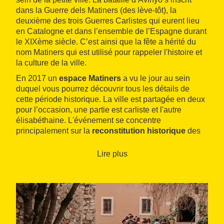
dans la Guerre dels Matiners (des lève-tôt), la
deuxième des trois Guerres Carlistes qui eurent lieu
en Catalogne et dans l’ensemble de l’Espagne durant
le XIXème siècle. C’est ainsi que la fête a hérité du
nom Matiners qui est utilisé pour rappeler l'histoire et
la culture de la ville.
En 2017 un
espace Matiners
a vu le jour au sein
duquel vous pourrez découvrir tous les détails de
cette période historique. La ville est partagée en deux
pour l’occasion, une partie est carliste et l'autre
élisabéthaine. L'événement se concentre
principalement sur la
reconstitution historique
des
faits et sur l'atmosphère qui régnait au sein du village
à cette époque. Vous serez transportés au XIXème
Lire plus
siècle. Des
stands
sont installés dans les rues au
sein desquels vous pourrez trouver des produits
gastronomiques et des objets faits à la main ainsi
qu’un grand marché.
De
nombreuses animations
sont également
proposées, telles qu’une course nocturne des