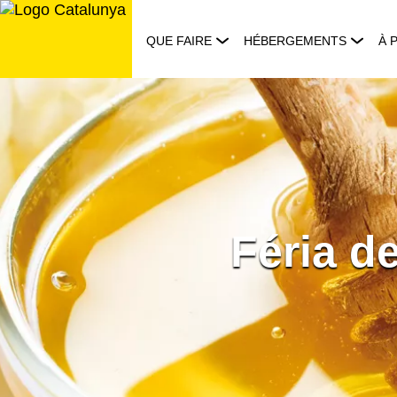
Aller
au
QUE FAIRE
HÉBERGEMENTS
À 
contenu
Féria d