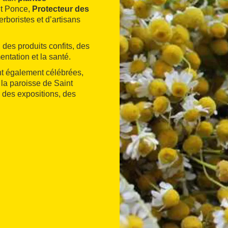
nt Ponce,
Protecteur des
rboristes et d’artisans
 des produits confits, des
entation et la santé.
t également célébrées,
la paroisse de Saint
, des expositions, des