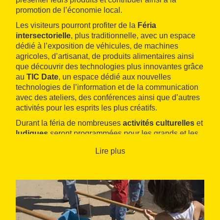
promotion de l’économie local.
Les visiteurs pourront profiter de la
Féria
intersectorielle
, plus traditionnelle, avec un espace
dédié à l’exposition de véhicules, de machines
agricoles, d’artisanat, de produits alimentaires ainsi
que découvrir des technologies plus innovantes grâce
au
TIC Date
, un espace dédié aux nouvelles
technologies de l’information et de la communication
avec des ateliers, des conférences ainsi que d’autres
activités pour les esprits les plus créatifs.
Durant la féria de nombreuses
activités culturelles
et
ludiques
seront programmées pour les grands et les
petits telles que des danses de géants, des pièces de
Lire plus
théatre, des expositions, des concerts et même un
parc d’attractions. Pour les petites faims, un
food truck
sera à disposition sur la place de la mairie.
Pour de plus amples informations sur le programme
des activités, consultez le site internet de la
municipalité.