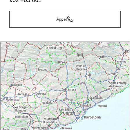
902 405 061
Appel