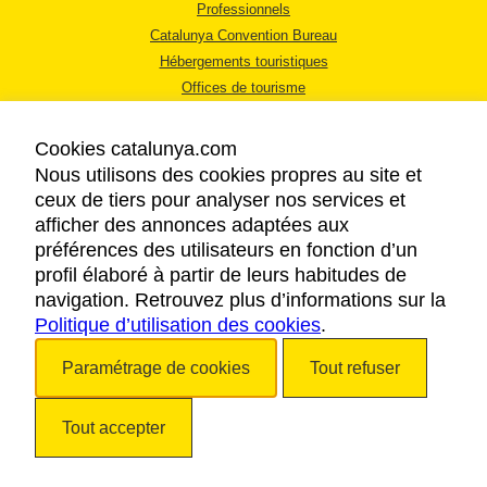
Professionnels
Catalunya Convention Bureau
Hébergements touristiques
Offices de tourisme
Cookies catalunya.com
Nous utilisons des cookies propres au site et
ceux de tiers pour analyser nos services et
afficher des annonces adaptées aux
MENTIONS LÉGALES
préférences des utilisateurs en fonction d’un
RÈGLES DE CONFIDENTIALITÉ
profil élaboré à partir de leurs habitudes de
COOKIES
navigation. Retrouvez plus d’informations sur la
Politique d’utilisation des cookies
ACCESSIBILITÉ
.
Paramétrage de cookies
Tout refuser
Copyright © 2026. Tourisme de la Catalogne. Tous droits réservés.
Tout accepter