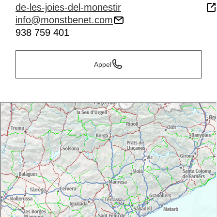
de-les-joies-del-monestir
info@monstbenet.com
938 759 401
Appel