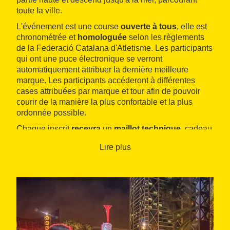
toute la ville.
L'événement est une course
ouverte à tous
, elle est
chronométrée et
homologuée
selon les règlements
de la Federació Catalana d'Atletisme. Les participants
qui ont une puce électronique se verront
automatiquement attribuer la dernière meilleure
marque. Les participants accéderont à différentes
cases attribuées par marque et tour afin de pouvoir
courir de la manière la plus confortable et la plus
ordonnée possible.
Chaque inscrit
recevra
un
maillot technique
, cadeau
qu'il pourra revêtir pour courir, et il pourra également
Lire plus
recevoir le sac du coureur, où il trouvera divers
cadeaux.