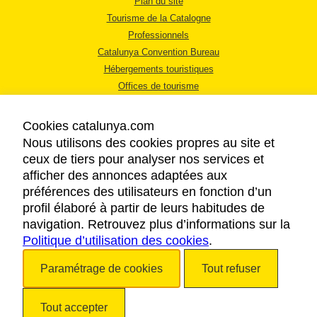
Plan du site
Tourisme de la Catalogne
Professionnels
Catalunya Convention Bureau
Hébergements touristiques
Offices de tourisme
Cookies catalunya.com
Nous utilisons des cookies propres au site et
ceux de tiers pour analyser nos services et
afficher des annonces adaptées aux
MENTIONS LÉGALES
préférences des utilisateurs en fonction d’un
RÈGLES DE CONFIDENTIALITÉ
profil élaboré à partir de leurs habitudes de
COOKIES
navigation. Retrouvez plus d’informations sur la
Politique d’utilisation des cookies
ACCESSIBILITÉ
.
Paramétrage de cookies
Tout refuser
Copyright © 2026. Tourisme de la Catalogne. Tous droits réservés.
Tout accepter