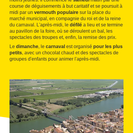
course de déguisements à but caritatif et se poursuit à
midi par un
vermouth populaire
sur la place du
marché municipal, en compagnie du roi et de la reine
du carnaval. L'après-midi, le
défilé
a lieu et se termine
au pavillon de la foire, où se déroulent un bal, les
spectacles des troupes et, enfin, la remise des prix.
Le
dimanche
, le
carnaval
est organisé
pour les plus
petits
, avec un chocolat chaud et des spectacles de
groupes d'enfants pour animer l'après-midi.