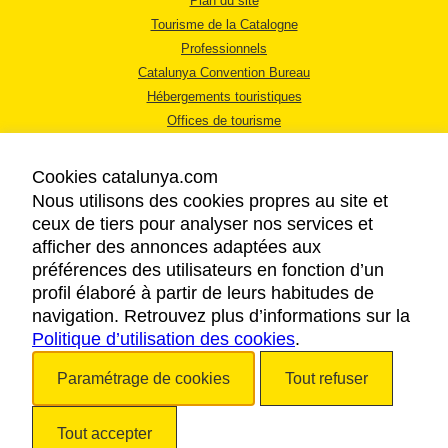
Plan du site
Tourisme de la Catalogne
Professionnels
Catalunya Convention Bureau
Hébergements touristiques
Offices de tourisme
Cookies catalunya.com
Nous utilisons des cookies propres au site et
ceux de tiers pour analyser nos services et
afficher des annonces adaptées aux
MENTIONS LÉGALES
préférences des utilisateurs en fonction d’un
RÈGLES DE CONFIDENTIALITÉ
profil élaboré à partir de leurs habitudes de
COOKIES
navigation. Retrouvez plus d’informations sur la
Politique d’utilisation des cookies
ACCESSIBILITÉ
.
Paramétrage de cookies
Tout refuser
Copyright © 2026. Tourisme de la Catalogne. Tous droits réservés.
Tout accepter