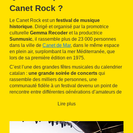
Canet Rock ?
Le Canet Rock est un
festival de musique
historique
. Dirigé et organisé par la promotrice
culturelle
Gemma Recoder
et la productrice
Sunmusic
, il rassemble plus de 23 000 personnes
dans la ville de
Canet de Mar
, dans le même espace
en plein air, surplombant la mer Méditerranée, que
lors de sa première édition en 1975.
C’est l’une des grandes fêtes musicales du calendrier
catalan :
une grande soirée de concerts
qui
rassemble des milliers de personnes, une
communauté fidèle à un festival devenu un point de
rencontre entre différentes générations d’amateurs de
musique catalane
. Son succès réside dans le fait
Lire plus
qu’il réunit des groupes légendaires, des noms très
connus, mais aussi des artistes émergents de la pop,
du pop-rock, de la musique urbaine et de la fusion, le
tout en catalan.