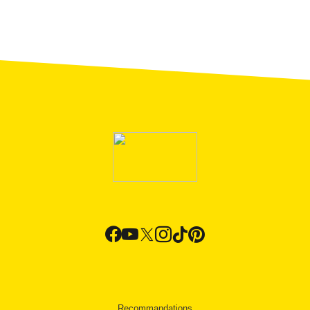
l’autoroute AP-7 vers le sud pour rejoindre la C-
32 ou utiliser la route N-II. Il existe également
plusieurs entreprises de
bus interurbain
qui
arrivent à Canet de Mar. Pendant les jours du
festival, la municipalité met à disposition des
milliers de places de
parking
. Une fois à Canet
de Mar, vous trouverez les indications pour vous
rendre au festival.
Recommandations