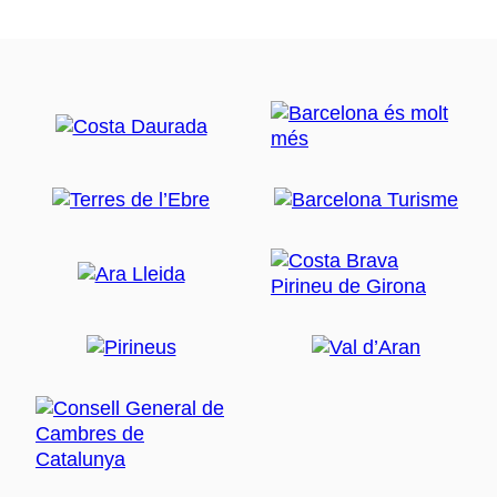
de la mer grâce à leur accessibilité, la qualité de l’eau
et une atmosphère paisible. Les deux plages
principales sont la
plage de Canet
, la plage urbaine
principale, qui dispose de tous les services de base et
qui est bordée d’une agréable promenade avec des
palmiers, idéale pour la marche ou le vélo, et la
plage
du Cavaió
, qui s’étend sur environ 600 mètres en
direction d’Arenys de Mar et qui offre un
environnement plus naturel et paisible.
Itinéraire du modernisme
La grande figure de proue du modernisme local est
l’architecte Lluís Domènech i Montaner, qui a sa
maison-musée
, désormais transformée en office de
tourisme et d’information.
Ce bureau organise l’
itinéraire du modernisme
, avec
sept itinéraires guidés
qui permettent de commenter
le patrimoine de la commune, avec des visites de
bâtiments tels que l’
Ateneu
et la
Casa Roura
et, à
l’intérieur des forêts de Pedracastell, le château de