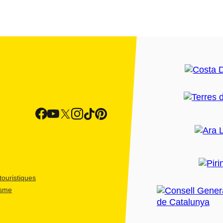
ouristiques
isme