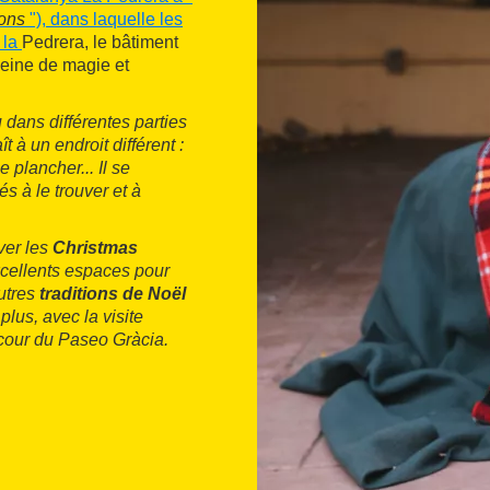
ions
"), dans laquelle les
 la
Pedrera, le bâtiment
eine de magie et
 dans différentes parties
t à un endroit différent :
e plancher... Il se
és à le trouver et à
ver les
Christmas
xcellents espaces pour
autres
traditions de Noël
lus, avec la visite
cour du Paseo Gràcia.