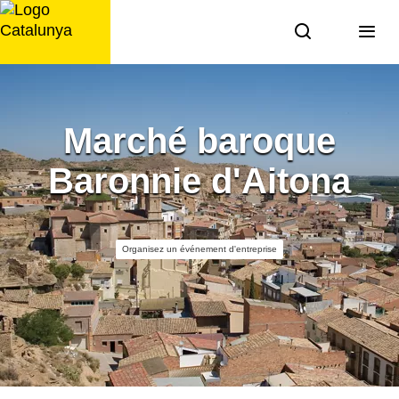
Aller
au
contenu
Marché baroque
Baronnie d'Aitona
Organisez un événement d'entreprise