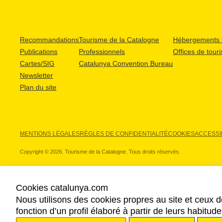
Recommandations
Tourisme de la Catalogne
Hébergements t
Publications
Professionnels
Offices de tour
Cartes/SIG
Catalunya Convention Bureau
Newsletter
Plan du site
MENTIONS LÉGALES
RÈGLES DE CONFIDENTIALITÉ
COOKIES
ACCESSIB
Copyright © 2026. Tourisme de la Catalogne. Tous droits réservés.
Cookies catalunya.com
Nous utilisons des cookies propres au site et ceux d
NOS PARTENAIRES
fonction d’un profil élaboré à partir de leurs habitu