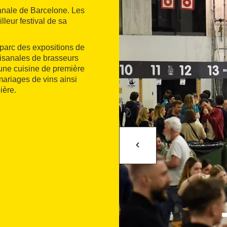
isanale de Barcelone. Les
lleur festival de sa
 parc des expositions de
rtisanales de brasseurs
une cuisine de première
mariages de vins ainsi
ière.