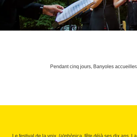
Pendant cinq jours, Banyoles accueillera 
Le festival de la voix, (a)phònica, fête déjà ses dix ans. La