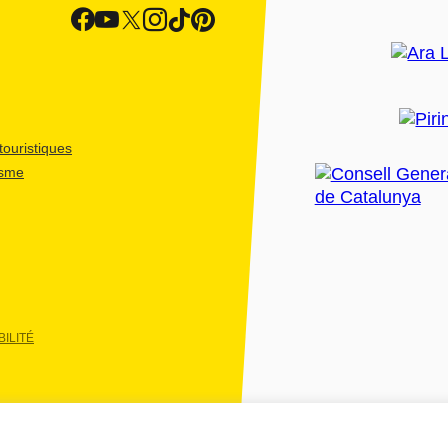
ouristiques
isme
ILITÉ