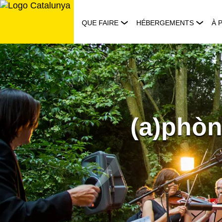
Aller
au
QUE FAIRE
HÉBERGEMENTS
À 
contenu
(a)phòn