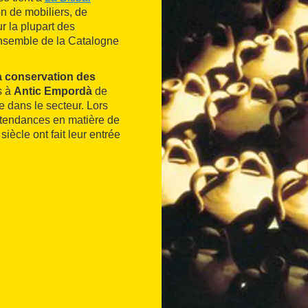
on de mobiliers, de
ur la plupart des
ensemble de la Catalogne
la conservation des
s à
Antic Empordà
de
ce dans le secteur. Lors
s tendances en matière de
ècle ont fait leur entrée