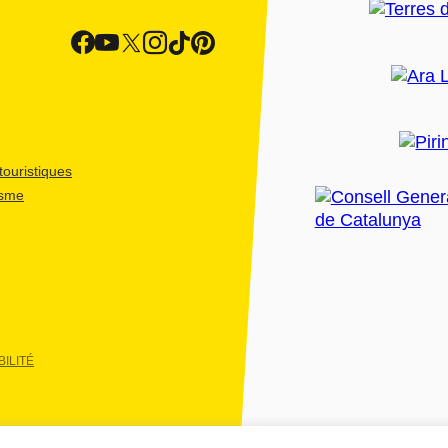
ouristiques
isme
ILITÉ